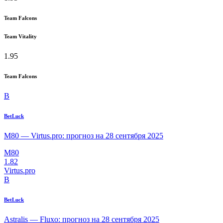
Team Falcons
Team Vitality
1.95
Team Falcons
B
BetLuck
M80 — Virtus.pro: прогноз на 28 сентября 2025
M80
1.82
Virtus.pro
B
BetLuck
Astralis — Fluxo: прогноз на 28 сентября 2025