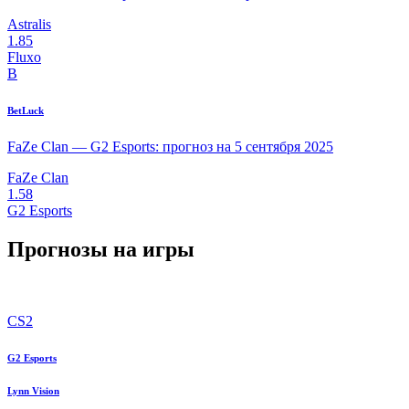
Astralis
1.85
Fluxo
B
BetLuck
FaZe Clan — G2 Esports: прогноз на 5 сентября 2025
FaZe Clan
1.58
G2 Esports
Прогнозы на игры
CS2
G2 Esports
Lynn Vision