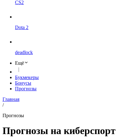
CS2
Dota 2
deadlock
Ещё
Букмекеры
Бонусы
Прогнозы
Главная
/
Прогнозы
Прогнозы на киберспорт