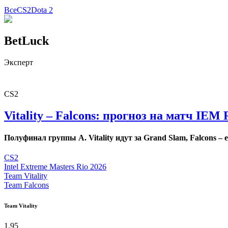
Все
CS2
Dota 2
BetLuck
Эксперт
CS2
Vitality – Falcons: прогноз на матч IEM 
Полуфинал группы A. Vitality идут за Grand Slam, Falcons 
CS2
Intel Extreme Masters Rio 2026
Team Vitality
Team Falcons
Team Vitality
1.95