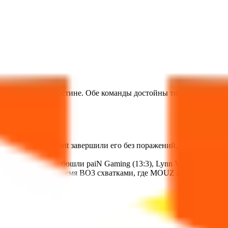
нал мейджора в Остине. Обе команды достойны титула чемпионов
тапе. Team Spirit завершили его без поражений, а MOUZ, несмо
ых трудностей обошли paiN Gaming (13:3), Lynn Vision (13:7) и N
(10:13), заканчивая тремя BO3 схватками, где MOUZ всегда отдавал
узов на нем в марте, при этом с разгромным счетом (13:3). А 