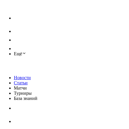
Ещё
Новости
Статьи
Матчи
Турниры
База знаний