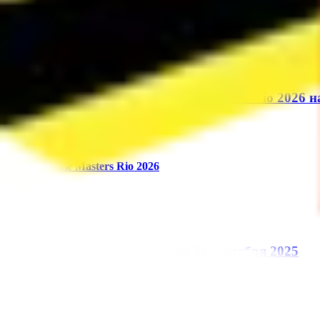
Еще прогнозы
B
BetLuck
Vitality – Falcons: прогноз на матч IEM Rio 2026 
1.95
15 апреля
Intel Extreme Masters Rio 2026
B
BetLuck
M80 — Virtus.pro: прогноз на 28 сентября 2025
1.82
28 сентября
ESL Pro League Season 22