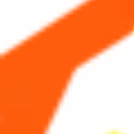
Team Spirit
Кто победит?
Проверь себя!
Team Spirit
MOUZ
MOUZ
Team Spirit
1.42