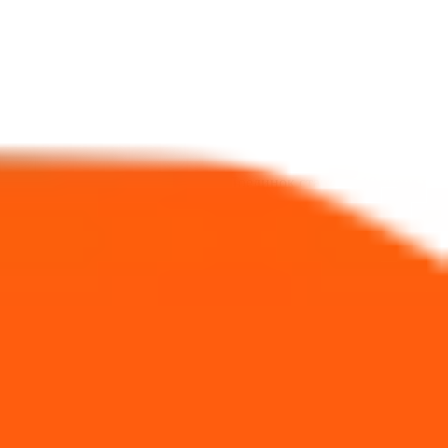
, но одна из них вылетит в 1/4. Поединок стартует 19 июня в
тря на два стартовых луза, вернулись и прошли в плей-офф.
atus Vincere (13:11, 13:3), когда как мыши потели в каждом
и одну карту.
учитывая их нынешние кондиции, Леонид chopper Вишняков с