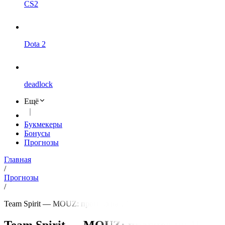
CS2
Dota 2
deadlock
Ещё
Букмекеры
Бонусы
Прогнозы
Главная
/
Прогнозы
/
Team Spirit — MOUZ: прогноз на 19 июня 2025
Team Spirit — MOUZ: прогноз на 19 ию