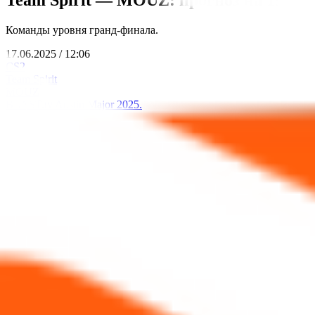
Команды уровня гранд-финала.
17.06.2025 / 12:06
CS2
Team Spirit
MOUZ
BLAST.tv Austin Major 2025.
Team Spirit и MOUZ ожидает нелегкая битва за выход в полуфи
22:00 по МСК.
Кто кого: Team Spirit против MOUZ
Коллективы продемонстрировали хорошую форму в предыдущем э
И все же сегодня драконы выглядят перспективнее. Они без особ
матче, начиная с неудач против Virtus.pro (11:13) и FaZe Clan 
Итог
У Спиритов есть очень сильный Dust2. Они уже обыгрывали ма
компанией обязаны снова забрать эту карту в свою копилку.