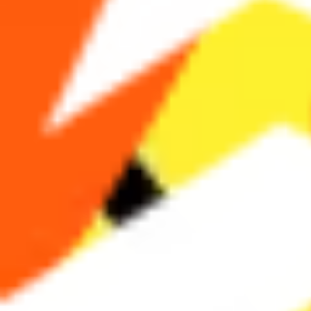
MOUZ
2.90
1.75
Ставка: Ф1 -2.5
Cделать ставку
Лучшие букмекеры
1000 ₽
Обзор
Играть
2024 ₽
Обзор
Играть