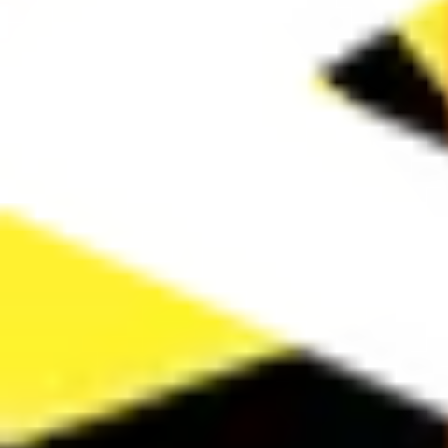
15000 ₽
Обзор
Играть
3000 ₽
Обзор
Играть
33333 ₽
Обзор
Играть
100000 ₽
Обзор
Играть