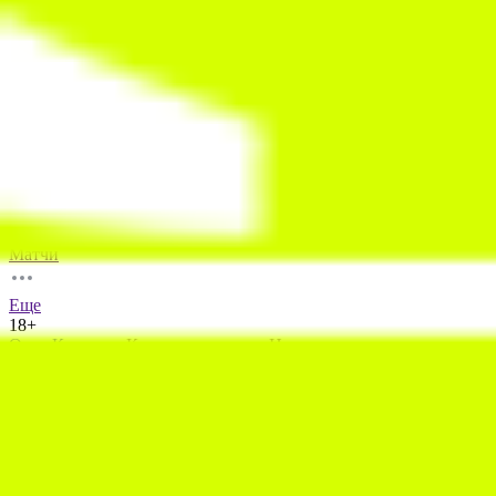
1.75
Новости
Статьи
Главная
Матчи
Еще
18+
О нас
Контакты
Команды и игроки
Наши партнеры