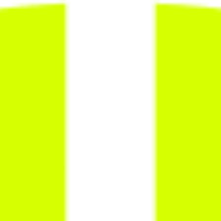
Ещё
Новости
Статьи
Матчи
Турниры
База знаний