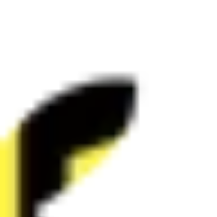
Лучшие букмекеры
1000 ₽
Обзор
Играть
2024 ₽
Обзор
Играть
15000 ₽
Обзор
Играть
3000 ₽