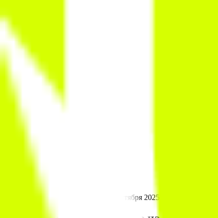
CS2
Dota 2
deadlock
Ещё
Букмекеры
Бонусы
Прогнозы
Главная
/
Прогнозы
/
M80 — Virtus.pro: прогноз на 28 сентября 2025
M80 — Virtus.pro: прогноз на 28