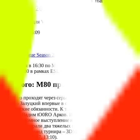
сентября 2025
Матч-реванш для VP.
23.09.2025 / 15:09
CS2
M80
Virtus.pro
ESL Pro League Season 22
28 сентября в 16:30 по МСК Virtus.pro постараются дать
реванш M80 в рамках ESL Pro League Season 22.
Кто кого: M80 против Virtus.pro
Virtus.pro проходят через серьезные изменения. Недавно Илья
Perfecto Залуцкий впервые в своей карьере взял на себя
капитанские обязанности. К тому же в коллектив пришел
новичок Вадим tO0RO Арков. Итогом этих перестановок
стало разгромное выступление на FISSURE Playground 2, где
медведи выиграли два тяжелых матча против одних из
слабейших команд турнира – 3DMAX (13:11, 5:13, 13:11) и
Lynn Vision (19:17, 13:10).