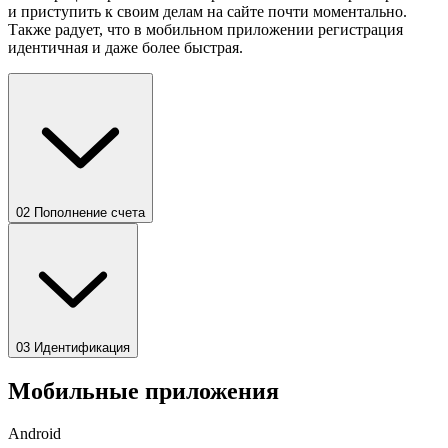
и приступить к своим делам на сайте почти моментально.
Также радует, что в мобильном приложении регистрация
идентичная и даже более быстрая.
0
2
Пополнение счета
0
3
Идентификация
Мобильные приложения
Android