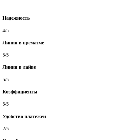
Надежность
4/5
Линия в прематче
5/5
Линия в лайве
5/5
Коэффициенты
5/5
Удобство платежей
2/5