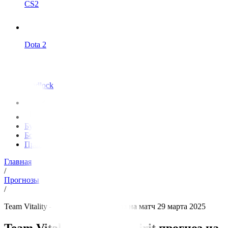
CS2
Dota 2
deadlock
Ещё
Букмекеры
Бонусы
Прогнозы
Главная
/
Прогнозы
/
Team Vitality — Team Spirit прогноз на матч 29 марта 2025
Team Vitality — Team Spirit прогноз на