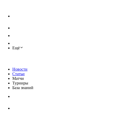
Ещё
Новости
Статьи
Матчи
Турниры
База знаний