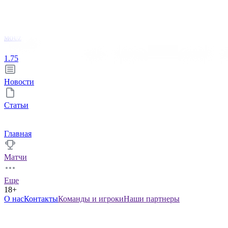
Team Spirit
MOUZ
1.75
Новости
Статьи
Главная
Матчи
Еще
18+
О нас
Контакты
Команды и игроки
Наши партнеры