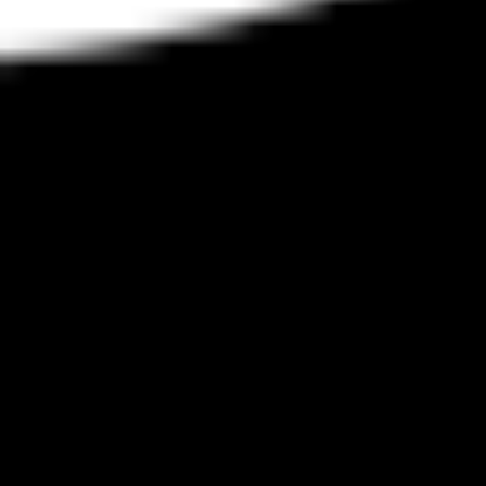
на 5 декабря 2024
Spirit не в лучшей форме против заряженных бразильцев из
FURIA
03.12.2024 / 15:12
CS2
Perfect World Shanghai Major 2024
Team Spirit
FURIA Esports
Team Spirit показала не самую уверенную игру в рамках RMR.
Бразильцы не без труда прошли Open Stage. Тем не менее
FURIA по-прежнему удобный соперник для donk и компании,
но стоит ли ждать сюрпризов? Матч стартует 5 декабря в 7:00
по МСК, что от него ждать — разбираемся ниже.
Актуальная форма Team Spirit
Команда была в шаге от непопадания на мейджор, что
определенно, стало бы невероятной сенсацией. Тем не менее
на последнем издыхании в серии удачных матчей против
объективно слабых оппонентов это удалось сделать. Состав