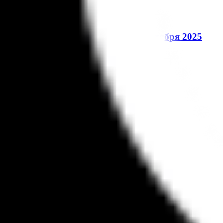
BetLuck
Astralis — Fluxo: прогноз на 28 сентября 2025
1.85
28 сентября
ESL Pro League Season 22
CS2
14:30
G2 Esports
Lynn Vision
1.65