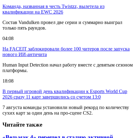
Команда, названная в честь Twistzz, вылетела из
квалификации на EWC 2026
Состав Vandulken провел две серии и суммарно выиграл
только пять раундов.
04:08
На FACEIT заблокировали более 100 читеров после запуска
нового ИИ-античита
Human Input Detection начал работу вместе с девятым сезоном
платформы.
18:08
В первый игровой день квалификации к Esports World Cup
2026 сразу 11 карт завершились со счетом 13:0
7 августа команды установили новый рекорд по количеству
сухих карт за один день на про-сцене CS2.
Читайте также
«Ведьмак 4» перешел в стадию активной