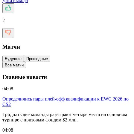
Дата выхода
2
Матчи
Будущие
Прошедшие
Все матчи
Главные новости
04:08
Определились пары плей-офф квалификации к EWC 2026 по
CS2
Тридцать две команды разыграют четыре места на основном
турнире с призовым фондом $2 млн.
04:08