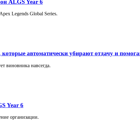
езон ALGS Year 6
pex Legends Global Series.
ва, которые автоматически убирают отдачу и помог
ет виновника навсегда.
GS Year 6
ение организации.