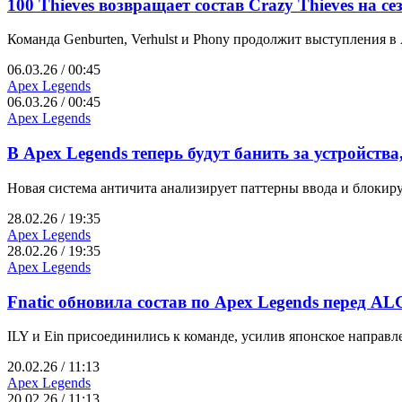
100 Thieves возвращает состав Crazy Thieves на с
Команда Genburten, Verhulst и Phony продолжит выступления в A
06.03.26 / 00:45
Apex Legends
06.03.26 / 00:45
Apex Legends
В Apex Legends теперь будут банить за устройст
Новая система античита анализирует паттерны ввода и блокиру
28.02.26 / 19:35
Apex Legends
28.02.26 / 19:35
Apex Legends
Fnatic обновила состав по Apex Legends перед AL
ILY и Ein присоединились к команде, усилив японское направл
20.02.26 / 11:13
Apex Legends
20.02.26 / 11:13