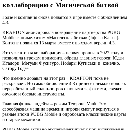
коллаборацию с Магической битвой
Годзё и компания снова появятся в игре вместе с обновлением
4.3.
KRAFTON анонсировала возвращение партнерства PUBG
Mobile с аниме-хитом «Магическая битва» (Jujutsu Kaisen).
Контент появится 13 марта вместе с выходом версии 4.3.
Это уже вторая коллаборация – первая прошла в 2022 году и
позволила игрокам примерить образы главных героев: Юдзи
Итадори, Мэгуми Фусигуро, Нобары Кугисаки и, конечно,
Сатору Годзё.
Что именно добавят на этот раз – KRAFTON пока не
раскрывает. Но само обновление 4.3 принесет немало нового:
переработанный спавн-остров с новыми эффектами, свежее
оружие и боевые инструменты.
Главная фишка апдейта – режим Temporal Vault. Это
своеобразная машина времени: игроки смогут вернуться в
разные эпохи PUBG Mobile и опробовать классические карты
и старые механики.
PUBG Mobile активно экспериментирует с поп-культурными