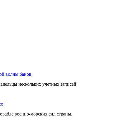
вой волны банов
ладельцы нескольких учетных записей
co
орабле военно-морских сил страны.