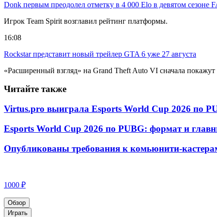
Donk первым преодолел отметку в 4 000 Elo в девятом сезоне 
Игрок Team Spirit возглавил рейтинг платформы.
16:08
Rockstar представит новый трейлер GTA 6 уже 27 августа
«Расширенный взгляд» на Grand Theft Auto VI сначала покажут н
Читайте также
Virtus.pro выиграла Esports World Cup 2026 по 
Esports World Cup 2026 по PUBG: формат и главн
Опубликованы требования к комьюнити-кастера
1000 ₽
Обзор
Играть