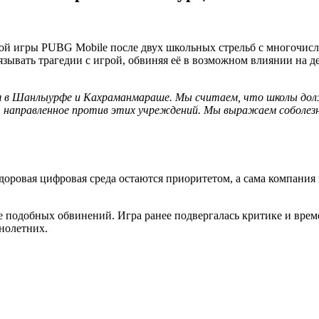
ной игры PUBG Mobile после двух школьных стрельб с многочи
язывать трагедии с игрой, обвиняя её в возможном влиянии на 
ния в Шанлыурфе и Кахраманмараше. Мы считаем, что школы до
 направленное против этих учреждений. Мы выражаем соболезн
 здоровая цифровая среда остаются приоритетом, а сама компани
е подобных обвинений. Игра ранее подвергалась критике и врем
нолетних.