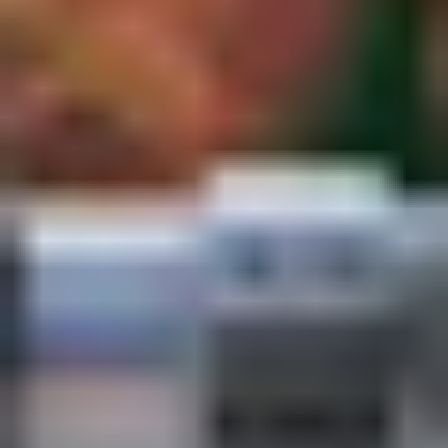
4.6
1000 ₽