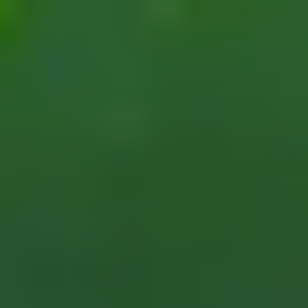
Ещё
Новости
Статьи
Матчи
Турниры
База знаний