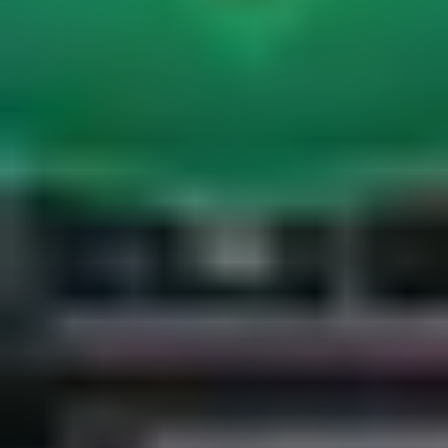
4.3
33333 ₽