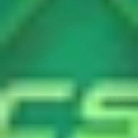
3.9
3000 ₽