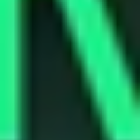
4.6
1000 ₽