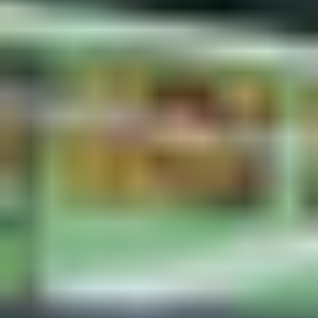
100000 ₽
Смотреть рейтинг букмекеров
Рейтинг букмекеров