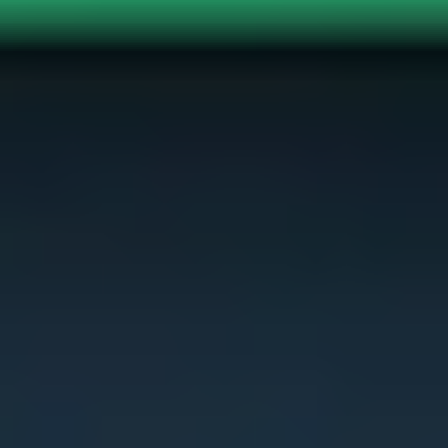
Главная
Матчи
Еще
18+
О нас
Контакты
Команды и игроки
Наши партнеры
Название зарегистрированного СМИ Bet Luck (Удачная
Ставка). Контент на сайте носит информационный характер