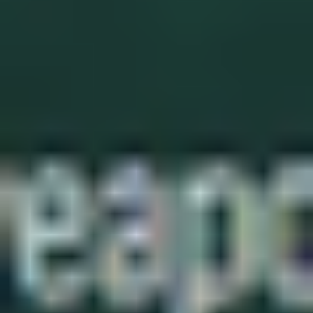
3.7
2024 ₽