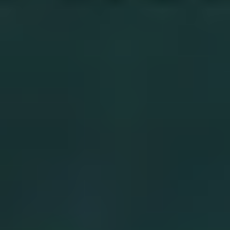
4.1
15000 ₽