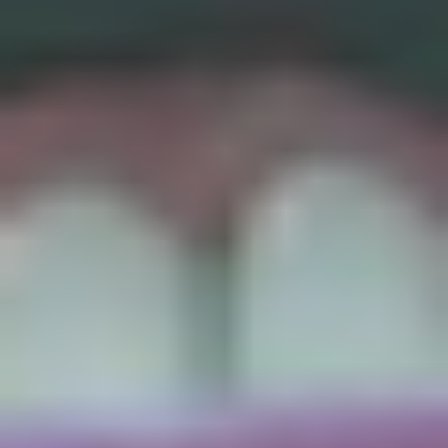
4.1
15000 ₽