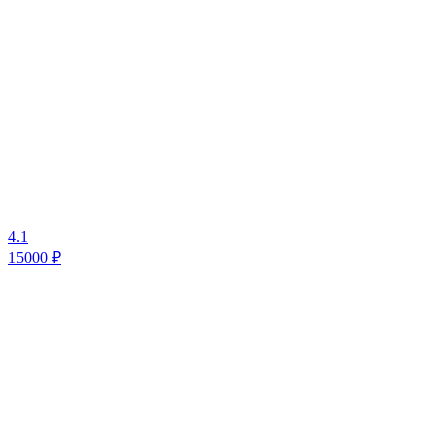
4.1
15000 ₽