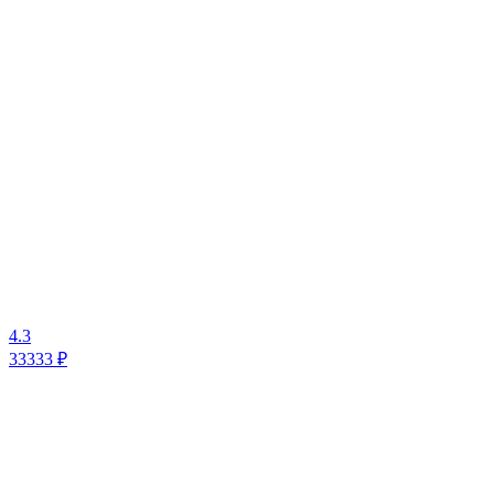
4.3
33333 ₽