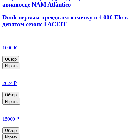
авианосце NAM Atlântico
Donk первым преодолел отметку в 4 000 Elo в
девятом сезоне FACEIT
1000 ₽
Обзор
Играть
2024 ₽
Обзор
Играть
15000 ₽
Обзор
Играть