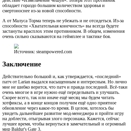
действие «Измельчение чешуи». Теперь этот противник
обладает гораздо большим количеством здоровья и
смертоноснее из-за новой способности.
А от Малуса Торма теперь не убежать и не отсидеться. Из-за
способности «Хватательная конечность» вы всегда будете
застануты врасплох этим противником. В общем, изменения
очень сильно сказываются на геймплее и тактике боя.
Источник: steampowered.com
Заключение
Действительно большой и, как утверждается, «последний»
патч от Larian выдался насыщенным и интересным. Но лично
мне не шибко верится, что патч и правда последний. Всё-таки
очень многое в игре нужно ещё переделывать и улучшать.
Скорее всего, так или иначе ещё месяц мы будем читать
хотфиксы, а в конце концов получим ещё одно приятное
обновление через какое-то время. В целом, хотелось бы
увидеть дальнейшее развитие мод-менеджера и пройти игру
на доблести, отыгрывая злого персонажа. Кажется, сейчас
лучшее время, чтобы вернуться в замечательный и огромный
мир Baldur's Gate 3.