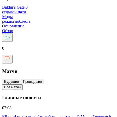
Baldur's Gate 3
седьмой патч
Моды
режим доблесть
Обновление
Обзор
0
Матчи
Будущие
Прошедшие
Все матчи
Главные новости
02:08
Blizzard показала геймплей нового танка D.Mon в Overwatch