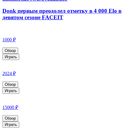
Donk первым преодолел отметку в 4 000 Elo в
девятом сезоне FACEIT
1000 ₽
Обзор
Играть
2024 ₽
Обзор
Играть
15000 ₽
Обзор
Играть