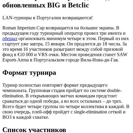
обновленных BIG и Betclic
LAN-турниры в Португалии возвращаются!
Roman Imperium Cup возвращается на большие экраны. В
предыдущем году турнирный оператор провел три ивента и
обещал
организовать минимум четыре в этом. Первый из них
стартует уже завтра, 15 января. Он продлится до 18 числа. За
это время 16 участников разыграют между собой призовой
фонд в €10 000 и VRS очки. Местом проведения станет SAW
Esports Arena в Португальском городе Вила-Нова-ди-Гая.
Формат турнира
Турнир полностью повторяет формат предыдущего
чемпионата. Групповая стадия пройдет по системе double-
elimination. В открывающих матчах командам предстоит
сражаться до одной победы, а во всех остальных – до трех.
Всего будет четыре группы по четыре коллектива в каждой. В
свою очередь, плей-офф пройдет с single-elimination сеткой и
BO3 в каждой схватке.
Список участников