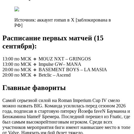
Источник: аккаунт roman в X [заблокирована в
РФ]
Расписание первых матчей (15
сентября):
13:00 по МСК 🔹 MOUZ NXT – GRINGOS
13:00 по МСК 🔹 Impulse GW– MANA
20:00 по МСК 🔹 BASEMENT BOYS – LA MASIA
20:00 по МСК 🔹 Betclic – Ascend
Главные фавориты
Самой серьезной силой на Roman Imperium Cup IV смело
можно назвать BIG. Команда усилилась перед сезоном 2026
года, подписав в стартовую пятерку Йозефа faveN Бауманна и
Бенжамина blameF Бремера. Последний перешел из Fnatic, где
был самым высокорейтинговым игроком. Среди всех
участников мероприятия биги имеют наивысшее место в топе
от Valve. Навязать им бой будет тяжело.