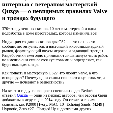
интервью с ветераном мастерской
Quzga — о невидимых правилах Valve
и трендах будущего
370+ загруженных скинов, 10 лет в мастерской и одна
подработка в доме престарелых, которая изменила всё!
Индустрия создания скинов для CS2 — это не просто
сообщество энтузиастов, а настоящий многомиллиардный
рынок, формирующий вкусы игроков и задающий тренды.
Разработчики ежегодно принимают лишь малую часть работ,
но именно они становятся культовыми и определяют, как
будет выглядеть игра.
Как попасть в мастерскую CS2? Что любит Valve, а что
игнорирует? Почему одни скины становятся культовыми, а
другие — исчезают в безвестности?
На все эти и другие вопросы специально для Betluck
ответил
Quzga
— один из первых авторов, чьи работы были
добавлены в игру ещё в 2014 году. Он стоит за такими
скинами, как P2000 | Ivory, MAC-10 | Echoing Sands, M249 |
Hypnotic, Zeus x27 | Charged Up и десятками других.