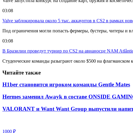
Valve запустила конкурс на создание карт, оружия и косметиче
03:08
Valve заблокировала около 5 тыс. аккаунтов в CS2 в рамках но
Под ограничения могли попасть фермеры, бустеры, читеры и в
03:08
В Бразилии проведут турнир по CS2 на авианосце NAM Atlânti
Студенческие команды разыграют около $500 на флагманском к
Читайте также
H1ber становится игроком команды Gentle Mates
Hermes заменил Awayk в составе ONSIDE GAMI
VALORANT и Want Want Group выпустили напит
1000 ₽