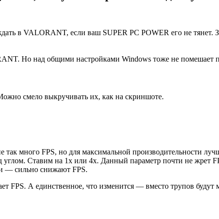
еждать в VALORANT, если ваш SUPER PC POWER его не тянет. З
ANT. Но над общими настройками Windows тоже не помешает п
Можно смело выкручивать их, как на скриншоте.
не так много FPS, но для максимальной производительности луч
углом. Ставим на 1x или 4x. Данный параметр почти не жрет FP
и — сильно снижают FPS.
ет FPS. А единственное, что изменится — вместо трупов будут 