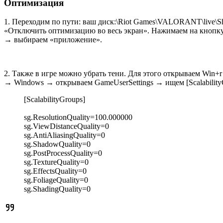
Оптимизация
1. Переходим по пути: ваш диск:\Riot Games\VALORANT\live\
«Отключить оптимизацию во весь экран». Нажимаем на кнопк
→ выбираем «приложение».
2. Также в игре можно убрать тени. Для этого открываем Wi
→ Windows → открываем GameUserSettings → ищем [ScalabilityG
[ScalabilityGroups]
sg.ResolutionQuality=100.000000
sg.ViewDistanceQuality=0
sg.AntiAliasingQuality=0
sg.ShadowQuality=0
sg.PostProcessQuality=0
sg.TextureQuality=0
sg.EffectsQuality=0
sg.FoliageQuality=0
sg.ShadingQuality=0