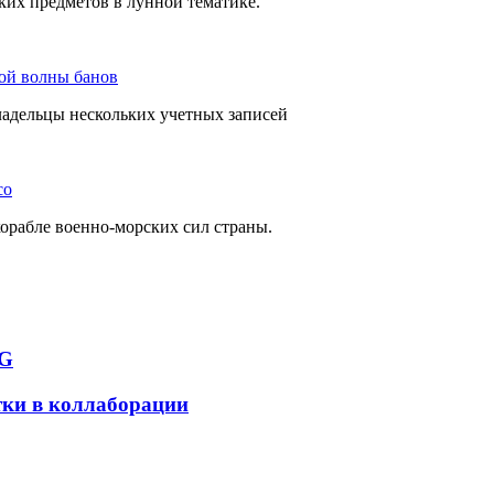
ских предметов в лунной тематике.
вой волны банов
ладельцы нескольких учетных записей
co
орабле военно-морских сил страны.
NG
ки в коллаборации