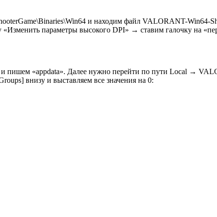
ShooterGame\Binaries\Win64 и находим файл VALORANT-Win64-S
у «Изменить параметры высокого DPI» → ставим галочку на «п
n+r и пишем «appdata». Далее нужно перейти по пути Local → 
roups] внизу и выставляем все значения на 0: