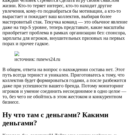
каждый человек стремится сделать игру своим смыслом
жизни. Кто-то теряет интерес, кто-то находит другие
увлечения, кому-то поднабраться бы мотивации, а кто-то
вырастает и покидает ваш коллектив, выбирая более
мастеровитый стак. Текучка команд — это обычное явление
даже на тир-S уровне, теперь представьте, какие масштабы
приобретает проблема в рамках организации без: спонсора,
зарплаты для игроков, внушительных призовых на первых
порах и прочее гадкое.
источник: runews24.ru
В общем, ответа на вопрос о нахождении состава нет. Этот
путь всегда тернист и уникален. Приготовьтесь к тому, что
коллектив будет формироваться годами, а после разбежится
даже при успешности вашего бренда. Потому мониторинг
игроков и умение соединить несоединимое в одно целое —
то, без чего не обойтись в этом жестоком и конкурентном
бизнесе.
Ну что там с деньгами? Какими
деньгами?