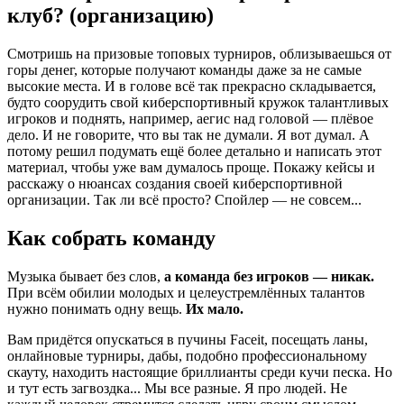
клуб? (организацию)
Смотришь на призовые топовых турниров, облизываешься от
горы денег, которые получают команды даже за не самые
высокие места. И в голове всё так прекрасно складывается,
будто соорудить свой киберспортивный кружок талантливых
игроков и поднять, например, аегис над головой — плёвое
дело. И не говорите, что вы так не думали. Я вот думал. А
потому решил подумать ещё более детально и написать этот
материал, чтобы уже вам думалось проще. Покажу кейсы и
расскажу о нюансах создания своей киберспортивной
организации. Так ли всё просто? Спойлер — не совсем...
Как собрать команду
Музыка бывает без слов,
а команда без игроков — никак.
При всём обилии молодых и целеустремлённых талантов
нужно понимать одну вещь.
Их мало.
Вам придётся опускаться в пучины Faceit, посещать ланы,
онлайновые турниры, дабы, подобно профессиональному
скауту, находить настоящие бриллианты среди кучи песка. Но
и тут есть загвоздка... Мы все разные. Я про людей. Не