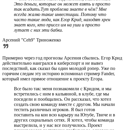
Это деньги, которые он может взять и просто
так всадить.Тут проблема знаете в чём? Мне
всегда жалко такие инвестиции. Потому что
часто такие люди, как Егор Крид, находят хрен
знает кого, кто присел им на уши и просто
лутает с них эти бабки.
Арсений "Ceh9" Триноженко
Примерно через год прогнозы Арсения сбылись. Егор Крид
действительно наигрался в киберспорт и не вывез
последствий, как сказал бы один молодой рэпер. Уже по
горячим следам эту историю вспоминал стример Fander,
который имел прямое отношение к проекту Егора.
Все было так: меня познакомили с Кридом, и мы
встретились с ним в кальянной, в клубе, где мы
посидели и пообщались. Он рассказал, что хотел
создать свою команду вместе с другом. Мы начали
тестить различных игроков. Я был готов
поставить на кон всю карьеру на Ютубе, Твиче и в
других социальных сетях. Я хотел, чтобы команда
выстрелила, и у нас все получилось. Проект