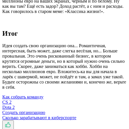
миллионы евро на ваших экранах, чёрным и по белому. Ну
как вы там? Ещё есть задор? Доход растёт, а с ним и расходы.
Как говорилось в старом меме: «Классика жизни!».
Итог
Идея создать свою организацию она... Романтичная,
интересная, быть может, даже слегка весёлая, но... Больше
провальная. Это очень рискованный бизнес, в котором
крутятся огромные деньги, но в который нужно очень сильно
верить. Скорее, даже заниматься как хобби. Хобби на
несколько миллионов евро. Вложитесь-ка вы для начала в
ларёк с шавермой, может, не пойдёт и там, а замах уже такой.
Будьте осторожны со своими желаниями и, конечно же, верьте
в себя.
Как собрать команду
CS 2
Dota 2
Создать организацию
Сколько зарабатывают в киберспорте