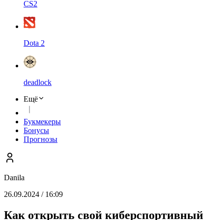
CS2
Dota 2
deadlock
Ещё
Букмекеры
Бонусы
Прогнозы
Danila
26.09.2024 / 16:09
Как открыть свой киберспортивный