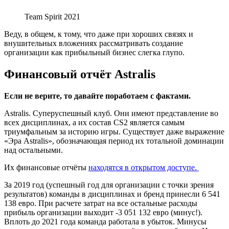
Team Spirit 2021
Веду, в общем, к тому, что даже при хороших связях и
внушительных вложениях рассматривать создание
организации как прибыльный бизнес слегка глупо.
Финансовый отчёт Astralis
Если не верите, то давайте поработаем с фактами.
Astralis. Суперуспешный клуб. Они имеют представление во
всех дисциплинах, а их состав CS2 является самым
триумфальным за историю игры. Существует даже выражение
«Эра Astralis», обозначающая период их тотальной доминации
над остальными.
Их финансовые отчёты
находятся в открытом доступе.
За 2019 год (успешный год для организации с точки зрения
результатов) команды в дисциплинах и бренд принесли 6 541
138 евро. При расчете затрат на все остальные расходы
прибыль организации выходит -3 051 132 евро (минус!).
Вплоть до 2021 года команда работала в убыток. Минусы