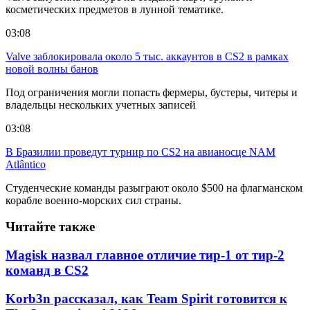
косметических предметов в лунной тематике.
03:08
Valve заблокировала около 5 тыс. аккаунтов в CS2 в рамках
новой волны банов
Под ограничения могли попасть фермеры, бустеры, читеры и
владельцы нескольких учетных записей
03:08
В Бразилии проведут турнир по CS2 на авианосце NAM
Atlântico
Студенческие команды разыграют около $500 на флагманском
корабле военно-морских сил страны.
Читайте также
Magisk назвал главное отличие тир-1 от тир-2
команд в CS2
Korb3n рассказал, как Team Spirit готовится к