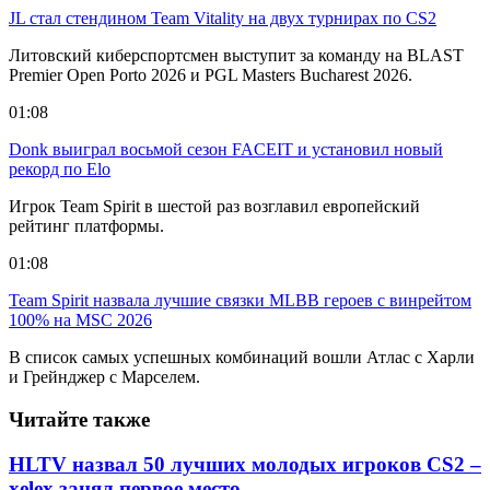
JL стал стендином Team Vitality на двух турнирах по CS2
Литовский киберспортсмен выступит за команду на BLAST
Premier Open Porto 2026 и PGL Masters Bucharest 2026.
01:08
Donk выиграл восьмой сезон FACEIT и установил новый
рекорд по Elo
Игрок Team Spirit в шестой раз возглавил европейский
рейтинг платформы.
01:08
Team Spirit назвала лучшие связки MLBB героев с винрейтом
100% на MSC 2026
В список самых успешных комбинаций вошли Атлас с Харли
и Грейнджер с Марселем.
Читайте также
HLTV назвал 50 лучших молодых игроков CS2 –
xelex занял первое место