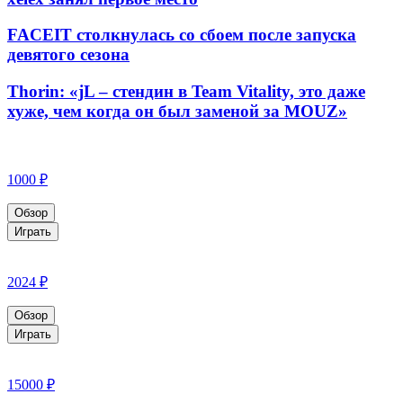
FACEIT столкнулась со сбоем после запуска
девятого сезона
Thorin: «jL – стендин в Team Vitality, это даже
хуже, чем когда он был заменой за MOUZ»
1000 ₽
Обзор
Играть
2024 ₽
Обзор
Играть
15000 ₽