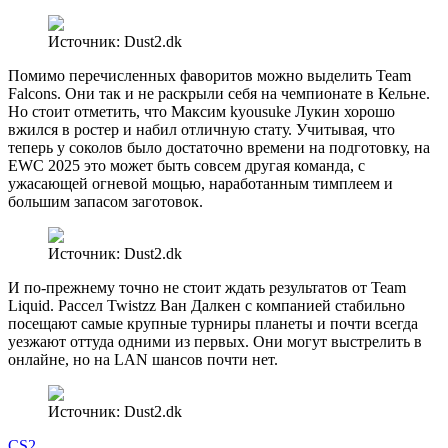
Источник: Dust2.dk
Помимо перечисленных фаворитов можно выделить Team
Falcons. Они так и не раскрыли себя на чемпионате в Кельне.
Но стоит отметить, что Максим kyousuke Лукин хорошо
вжился в ростер и набил отличную стату. Учитывая, что
теперь у соколов было достаточно времени на подготовку, на
EWC 2025 это может быть совсем другая команда, с
ужасающей огневой мощью, наработанным тимплеем и
большим запасом заготовок.
Источник: Dust2.dk
И по-прежнему точно не стоит ждать результатов от Team
Liquid. Рассел Twistzz Ван Далкен с компанией стабильно
посещают самые крупные турниры планеты и почти всегда
уезжают оттуда одними из первых. Они могут выстрелить в
онлайне, но на LAN шансов почти нет.
Источник: Dust2.dk
CS2