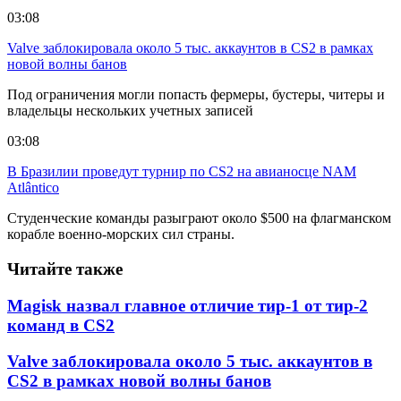
03:08
Valve заблокировала около 5 тыс. аккаунтов в CS2 в рамках
новой волны банов
Под ограничения могли попасть фермеры, бустеры, читеры и
владельцы нескольких учетных записей
03:08
В Бразилии проведут турнир по CS2 на авианосце NAM
Atlântico
Студенческие команды разыграют около $500 на флагманском
корабле военно-морских сил страны.
Читайте также
Magisk назвал главное отличие тир-1 от тир-2
команд в CS2
Valve заблокировала около 5 тыс. аккаунтов в
CS2 в рамках новой волны банов