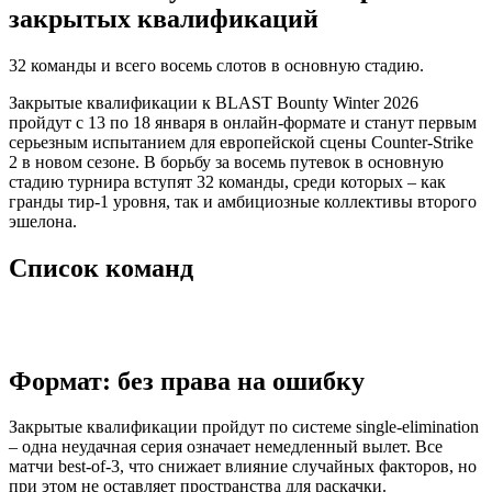
закрытых квалификаций
32 команды и всего восемь слотов в основную стадию.
Закрытые квалификации к BLAST Bounty Winter 2026
пройдут с 13 по 18 января в онлайн-формате и станут первым
серьезным испытанием для европейской сцены Counter-Strike
2 в новом сезоне. В борьбу за восемь путевок в основную
стадию турнира вступят 32 команды, среди которых – как
гранды тир-1 уровня, так и амбициозные коллективы второго
эшелона.
Список команд
Формат: без права на ошибку
Закрытые квалификации пройдут по системе single-elimination
– одна неудачная серия означает немедленный вылет. Все
матчи best-of-3, что снижает влияние случайных факторов, но
при этом не оставляет пространства для раскачки.