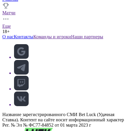
Матчи
Еще
18+
О нас
Контакты
Команды и игроки
Наши партнеры
Название зарегистрированного СМИ Bet Luck (Удачная
Ставка). Контент на сайте носит информационный характер
Рег. № Эл № ФС77-84852 от 01 марта 2023 г