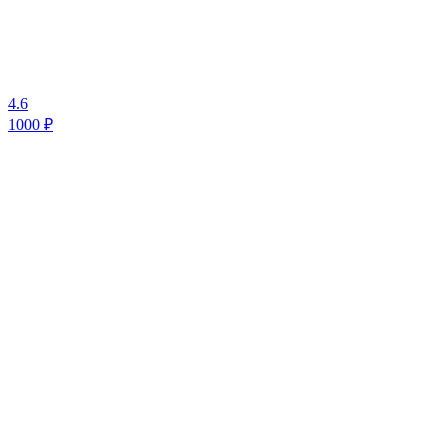
4.6
1000 ₽