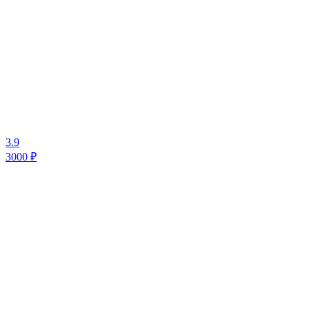
3.9
3000 ₽