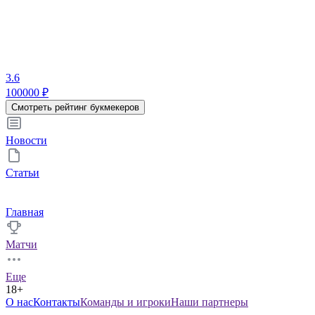
3.6
100000 ₽
Смотреть рейтинг букмекеров
Новости
Статьи
Главная
Матчи
Еще
18+
О нас
Контакты
Команды и игроки
Наши партнеры