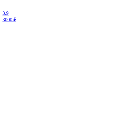
3.9
3000 ₽