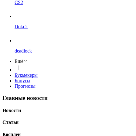
CS2
Dota 2
deadlock
Ещё
Букмекеры
Бонусы
Прогнозы
Главные новости
Новости
Статьи
Косплей