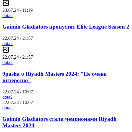
23.07.24 / 11:19
dota2
Gaimin Gladiators пропустят Elite League Season 2
22.07.24 / 21:57
dota2
22.07.24 / 21:57
dota2
9pasha о Riyadh Masters 2024: "Не очень
интересно"
22.07.24 / 10:07
dota2
22.07.24 / 10:07
dota2
Gaimin Gladiators стали чемпионами Riyadh
Masters 2024