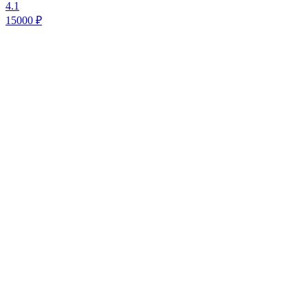
4.1
15000 ₽