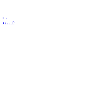
4.3
33333 ₽