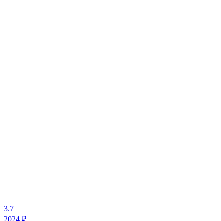
3.7
2024 ₽