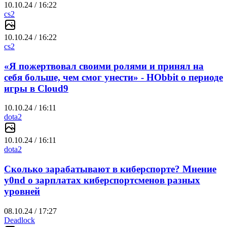
10.10.24 / 16:22
cs2
10.10.24 / 16:22
cs2
«Я пожертвовал своими ролями и принял на
себя больше, чем смог унести» - HObbit о периоде
игры в Cloud9
10.10.24 / 16:11
dota2
10.10.24 / 16:11
dota2
Сколько зарабатывают в киберспорте? Мнение
y0nd о зарплатах киберспортсменов разных
уровней
08.10.24 / 17:27
Deadlock