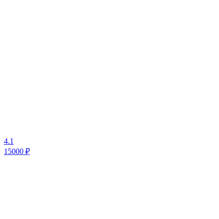
4.1
15000 ₽