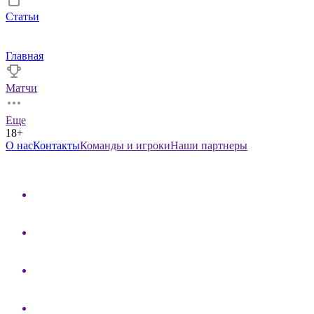
Статьи
Главная
Матчи
Еще
18+
О нас
Контакты
Команды и игроки
Наши партнеры