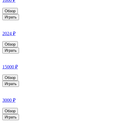
1000 ₽
Обзор
Играть
2024 ₽
Обзор
Играть
15000 ₽
Обзор
Играть
3000 ₽
Обзор
Играть