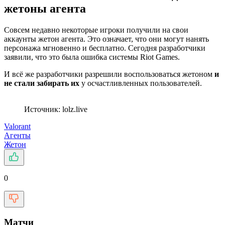
жетоны агента
Совсем недавно некоторые игроки получили на свои
аккаунты жетон агента. Это означает, что они могут нанять
персонажа мгновенно и бесплатно. Сегодня разработчики
заявили, что это была ошибка системы Riot Games.
И всё же разработчики разрешили воспользоваться жетоном
и
не стали забирать их
у осчастливленных пользователей.
Источник: lolz.live
Valorant
Агенты
Жетон
0
Матчи