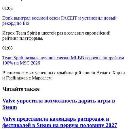
01:08
Donk выиграл восьмой сезон FACEIT и установил новый
рекорд по Elo
Игрок Team Spirit в шестой раз возглавил европейский
рейтинг платформы.
01:08
Team Spirit назвала лучшие связки MLBB героев с винрейтом
100% на MSC 2026
В список самых успешных комбинаций вошли Атлас с Харли
и Грейнджер с Марселем.
Читайте также
Valve упростила возможность дарить игры в
Steam
Valve представила календарь распродаж и
фестивалей в Steam на первую половину 2027