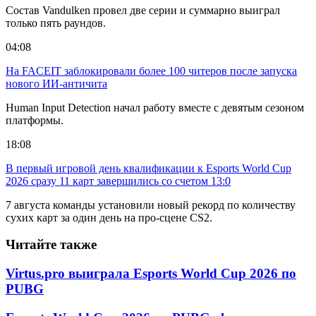
Состав Vandulken провел две серии и суммарно выиграл
только пять раундов.
04:08
На FACEIT заблокировали более 100 читеров после запуска
нового ИИ-античита
Human Input Detection начал работу вместе с девятым сезоном
платформы.
18:08
В первый игровой день квалификации к Esports World Cup
2026 сразу 11 карт завершились со счетом 13:0
7 августа команды установили новый рекорд по количеству
сухих карт за один день на про-сцене CS2.
Читайте также
Virtus.pro выиграла Esports World Cup 2026 по
PUBG