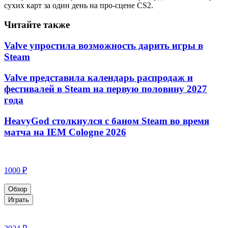
сухих карт за один день на про-сцене CS2.
Читайте также
Valve упростила возможность дарить игры в
Steam
Valve представила календарь распродаж и
фестивалей в Steam на первую половину 2027
года
HeavyGod столкнулся с баном Steam во время
матча на IEM Cologne 2026
1000 ₽
Обзор
Играть