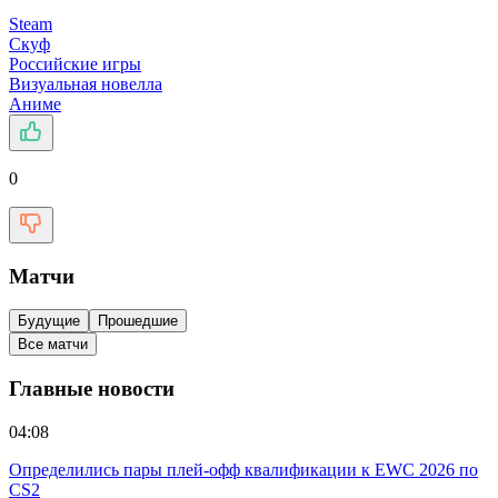
Steam
Скуф
Российские игры
Визуальная новелла
Аниме
0
Матчи
Будущие
Прошедшие
Все матчи
Главные новости
04:08
Определились пары плей-офф квалификации к EWC 2026 по
CS2