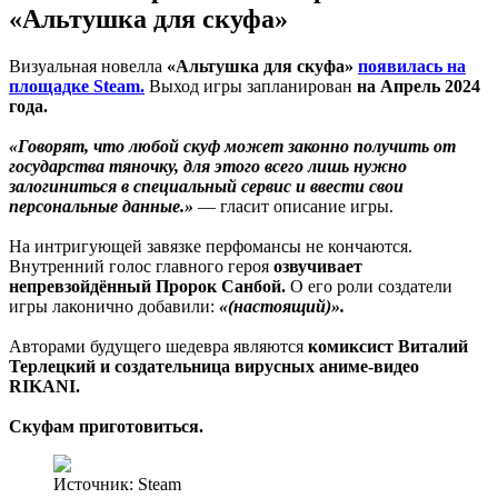
«Альтушка для скуфа»
Визуальная новелла
«Альтушка для скуфа»
появилась на
площадке Steam.
Выход игры запланирован
на Апрель 2024
года.
«Говорят, что любой скуф может законно получить от
государства тяночку, для этого всего лишь нужно
залогиниться в специальный сервис и ввести свои
персональные данные.»
— гласит описание игры.
На интригующей завязке перфомансы не кончаются.
Внутренний голос главного героя
озвучивает
непревзойдённый Пророк Санбой.
О его роли создатели
игры лаконично добавили:
«(настоящий)».
Авторами будущего шедевра являются
комиксист Виталий
Терлецкий и создательница вирусных аниме-видео
RIKANI.
Скуфам приготовиться.
Источник: Steam