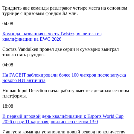
Тридцать две команды разыграют четыре места на основном
турнире с призовым фондом $2 млн.
04:08
Команда, названная в честь Twistzz, вылетела из
квалификации на EWC 2026
Состав Vandulken провел две серии и суммарно выиграл
только пять раундов.
04:08
На FACEIT заблокировали более 100 читеров после запуска
нового ИИ-античита
Human Input Detection начал работу вместе с девятым сезоном
платформы.
18:08
В первый игровой день квалификации к Esports World Cup
2026 сразу 11 карт завершились со счетом 13:0
7 августа команды установили новый рекорд по количеству