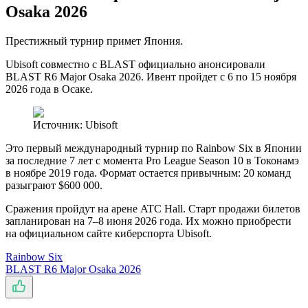
Osaka 2026
Престижный турнир примет Япония.
Ubisoft совместно с BLAST официально анонсировали
BLAST R6 Major Osaka 2026. Ивент пройдет с 6 по 15 ноября
2026 года в Осаке.
Источник: Ubisoft
Это первый международный турнир по Rainbow Six в Японии
за последние 7 лет с момента Pro League Season 10 в Токонамэ
в ноябре 2019 года. Формат остается привычным: 20 команд
разыграют $600 000.
Сражения пройдут на арене ATC Hall. Старт продажи билетов
запланирован на 7–8 июня 2026 года. Их можно приобрести
на официальном сайте киберспорта Ubisoft.
Rainbow Six
BLAST R6 Major Osaka 2026