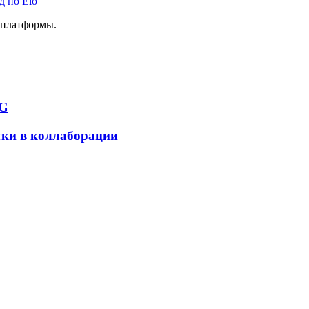
д по Elo
г платформы.
NG
ки в коллаборации