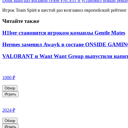
Donk выиграл восьмой сезон FACEIT и установил новый рекор
Игрок Team Spirit в шестой раз возглавил европейский рейтин
Читайте также
H1ber становится игроком команды Gentle Mates
Hermes заменил Awayk в составе ONSIDE GAMI
VALORANT и Want Want Group выпустили напит
1000 ₽
Обзор
Играть
2024 ₽
Обзор
Играть