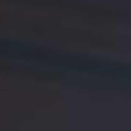
Все матчи
Главные новости
02:08
Blizzard показала геймплей нового танка D.Mon в Overwatch
Командир корейского отряда MEKA появится в игре 11 августа в
17:08
В Team Fortress 2 стартовала операция «Mooncrash»
Valve запустила конкурс на создание карт, оружия и косметиче
03:08
Valve заблокировала около 5 тыс. аккаунтов в CS2 в рамках но
Под ограничения могли попасть фермеры, бустеры, читеры и в
03:08
В Бразилии проведут турнир по CS2 на авианосце NAM Atlânti