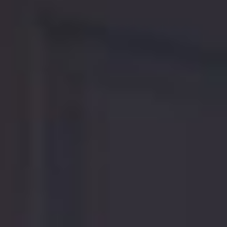
Студенческие команды разыграют около $500 на флагманском к
Читайте также
Deadlock получила обновление с рейтинговой сис
Энтузиасты выпустили русский дубляж для Deadl
Слух: Разработчики Deadlock могут добавить сис
1000 ₽
Обзор
Играть
2024 ₽
Обзор
Играть