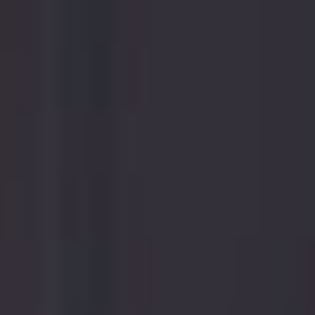
15000 ₽
Обзор
Играть
3000 ₽
Обзор
Играть
33333 ₽
Обзор
Играть
100000 ₽
Обзор
Играть