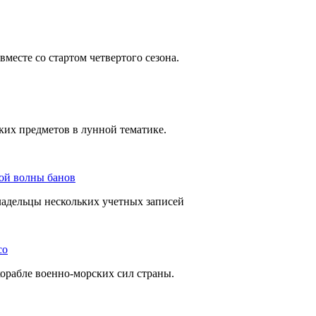
месте со стартом четвертого сезона.
ских предметов в лунной тематике.
вой волны банов
ладельцы нескольких учетных записей
co
орабле военно-морских сил страны.