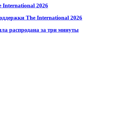
 International 2026
оддержки The International 2026
была распродана за три минуты