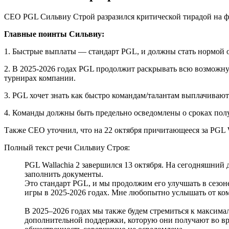
СЕО PGL Сильвиу Строй разразился критической тирадой на 
Главные поинты Сильвиу:
1. Быстрые выплаты — стандарт PGL, и должны стать нормой о
2. В 2025-2026 годах PGL продолжит раскрывать всю возможн
турнирах компании.
3. PGL хочет знать как быстро командам/талантам выплачивают
4. Команды должны быть предельно осведомлены о сроках полу
Также СЕО уточнил, что на 22 октября причитающееся за PGL W
Полный текст речи Сильвиу Строя:
PGL Wallachia 2 завершился 13 октября. На сегодняшний 
заполнить документы.
Это стандарт PGL, и мы продолжим его улучшать в сезон
игры в 2025-2026 годах. Мне любопытно услышать от кома
В 2025–2026 годах мы также будем стремиться к максим
дополнительной поддержки, которую они получают во вре