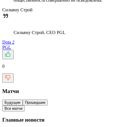
общественность совершенно не осведомлена.
Сильвиу Строй
Сильвиу Строй, CEO PGL
Dota 2
PGL
0
Матчи
Будущие
Прошедшие
Все матчи
Главные новости