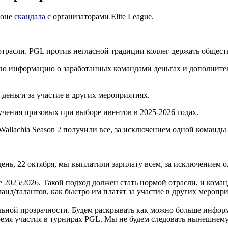
фоне
скандала
с организаторами Elite League.
трасли. PGL против негласной традиции коллег держать общест
ую информацию о заработанных командами деньгах и дополнител
 деньги за участие в других мероприятиях.
чения призовых при выборе ивентов в 2025-2026 годах.
allachia Season 2 получили все, за исключением одной команды
день, 22 октября, мы выплатили зарплату всем, за исключением
е 2025/2026. Такой подход должен стать нормой отрасли, и кома
нд/талантов, как быстро им платят за участие в других меропри
альной прозрачности. Будем раскрывать как можно больше инфор
мя участия в турнирах PGL. Мы не будем следовать нынешнему с