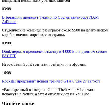
владельцы нескольких учетных записей
03:08
В Бразилии проведут турнир по CS2 на авианосце NAM
Atlântico
Студенческие команды разыграют около $500 на флагманском
корабле военно-морских сил страны.
03:08
Donk первым преодолел отметку в 4 000 Elo в девятом сезоне
FACEIT
Игрок Team Spirit возглавил рейтинг платформы.
16:08
Rockstar представит новый трейлер GTA 6 уже 27 августа
«Расширенный взгляд» на Grand Theft Auto VI сначала
покажут на Netflix, а затем опубликуют на YouTube.
Читайте также