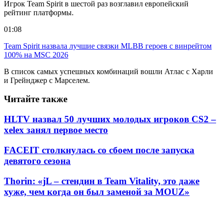
Игрок Team Spirit в шестой раз возглавил европейский
рейтинг платформы.
01:08
Team Spirit назвала лучшие связки MLBB героев с винрейтом
100% на MSC 2026
В список самых успешных комбинаций вошли Атлас с Харли
и Грейнджер с Марселем.
Читайте также
HLTV назвал 50 лучших молодых игроков CS2 –
xelex занял первое место
FACEIT столкнулась со сбоем после запуска
девятого сезона
Thorin: «jL – стендин в Team Vitality, это даже
хуже, чем когда он был заменой за MOUZ»