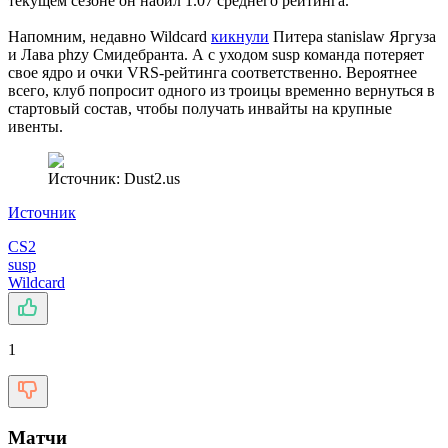
текущем сезоне он набил 1.07 среднего рейтинга.
Напомним, недавно Wildcard
кикнули
Питера stanislaw Яргуза
и Лава phzy Смидебранта. А с уходом susp команда потеряет
свое ядро и очки VRS-рейтинга соответственно. Вероятнее
всего, клуб попросит одного из троицы временно вернуться в
стартовый состав, чтобы получать инвайты на крупные
ивенты.
Источник: Dust2.us
Источник
CS2
susp
Wildcard
1
Матчи