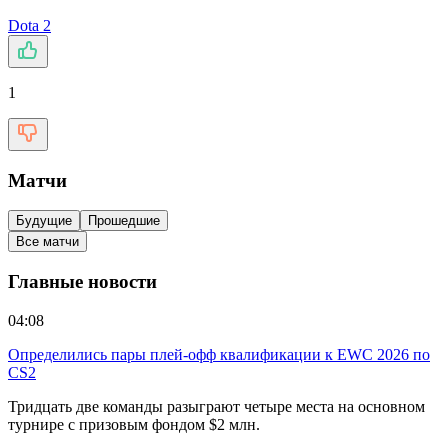
Dota 2
1
Матчи
Будущие
Прошедшие
Все матчи
Главные новости
04:08
Определились пары плей-офф квалификации к EWC 2026 по
CS2
Тридцать две команды разыграют четыре места на основном
турнире с призовым фондом $2 млн.