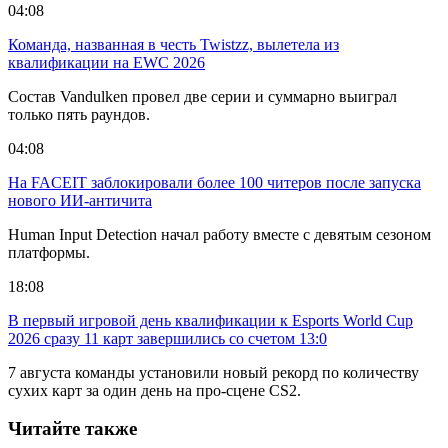
04:08
Команда, названная в честь Twistzz, вылетела из
квалификации на EWC 2026
Состав Vandulken провел две серии и суммарно выиграл
только пять раундов.
04:08
На FACEIT заблокировали более 100 читеров после запуска
нового ИИ-античита
Human Input Detection начал работу вместе с девятым сезоном
платформы.
18:08
В первый игровой день квалификации к Esports World Cup
2026 сразу 11 карт завершились со счетом 13:0
7 августа команды установили новый рекорд по количеству
сухих карт за один день на про-сцене CS2.
Читайте также