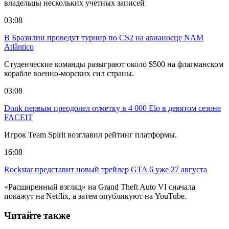
владельцы нескольких учетных записей
03:08
В Бразилии проведут турнир по CS2 на авианосце NAM
Atlântico
Студенческие команды разыграют около $500 на флагманском
корабле военно-морских сил страны.
03:08
Donk первым преодолел отметку в 4 000 Elo в девятом сезоне
FACEIT
Игрок Team Spirit возглавил рейтинг платформы.
16:08
Rockstar представит новый трейлер GTA 6 уже 27 августа
«Расширенный взгляд» на Grand Theft Auto VI сначала
покажут на Netflix, а затем опубликуют на YouTube.
Читайте также