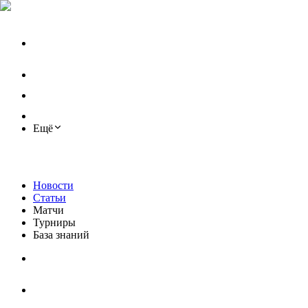
Ещё
Новости
Статьи
Матчи
Турниры
База знаний