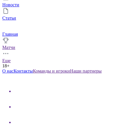
Новости
Статьи
Главная
Матчи
Еще
18+
О нас
Контакты
Команды и игроки
Наши партнеры