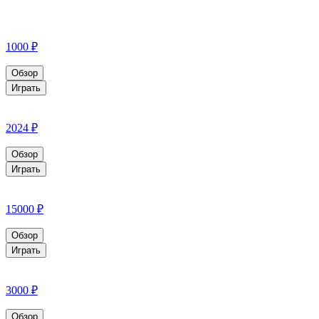
1000 ₽
Обзор
Играть
2024 ₽
Обзор
Играть
15000 ₽
Обзор
Играть
3000 ₽
Обзор