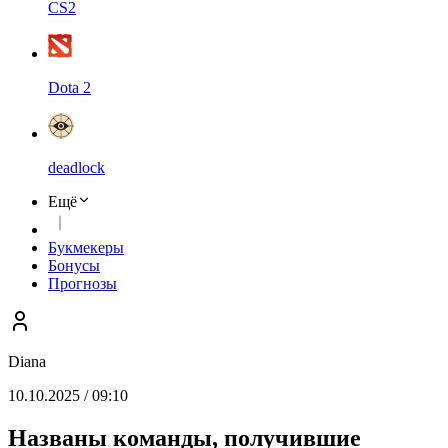
CS2
Dota 2
deadlock
Ещё
Букмекеры
Бонусы
Прогнозы
Diana
10.10.2025 / 09:10
Названы команды, получившие