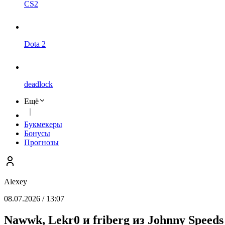
CS2
Dota 2
deadlock
Ещё
Букмекеры
Бонусы
Прогнозы
Alexey
08.07.2026 / 13:07
Nawwk, Lekr0 и friberg из Johnny Spee