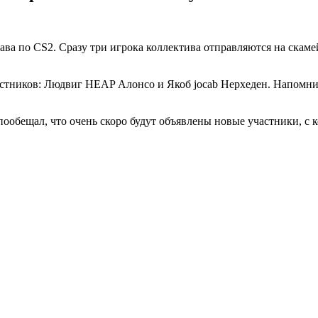
тава по CS2. Сразу три игрока коллектива отправляются на ска
астников: Людвиг HEAP Алонсо и Якоб jocab Нерхеден. Напомни
пообещал, что очень скоро будут объявлены новые участники, с