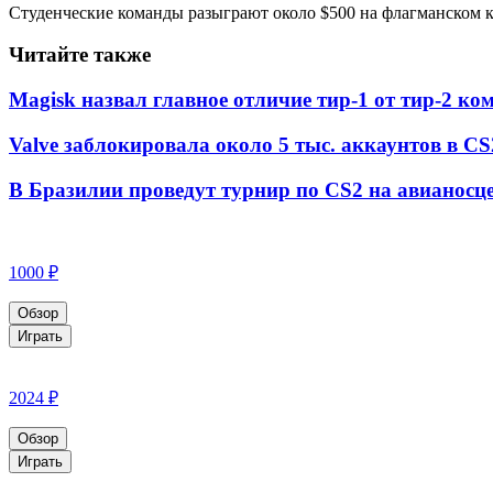
Студенческие команды разыграют около $500 на флагманском к
Читайте также
Magisk назвал главное отличие тир-1 от тир-2 ко
Valve заблокировала около 5 тыс. аккаунтов в C
В Бразилии проведут турнир по CS2 на авианосце
1000 ₽
Обзор
Играть
2024 ₽
Обзор
Играть