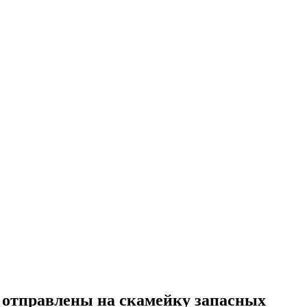
ds отправлены на скамейку запасных