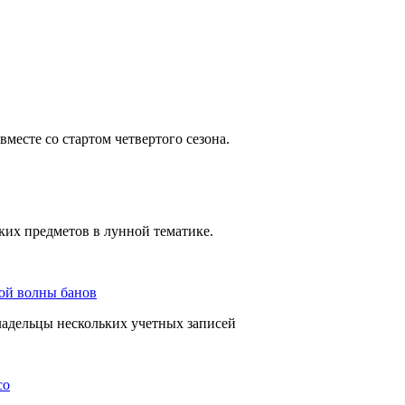
месте со стартом четвертого сезона.
ских предметов в лунной тематике.
вой волны банов
ладельцы нескольких учетных записей
co