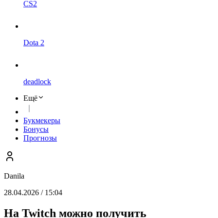
CS2
Dota 2
deadlock
Ещё
Букмекеры
Бонусы
Прогнозы
Danila
28.04.2026 / 15:04
На Twitch можно получить