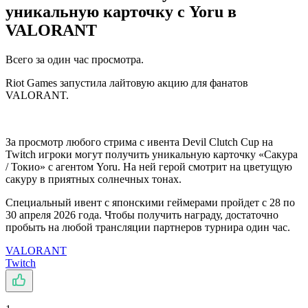
уникальную карточку с Yoru в
VALORANT
Всего за один час просмотра.
Riot Games запустила лайтовую акцию для фанатов
VALORANT.
За просмотр любого стрима с ивента Devil Clutch Cup на
Twitch игроки могут получить уникальную карточку «Сакура
/ Токио» с агентом Yoru. На ней герой смотрит на цветущую
сакуру в приятных солнечных тонах.
Специальный ивент с японскими геймерами пройдет с 28 по
30 апреля 2026 года. Чтобы получить награду, достаточно
пробыть на любой трансляции партнеров турнира один час.
VALORANT
Twitch