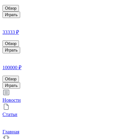
Обзор
Играть
33333 ₽
Обзор
Играть
100000 ₽
Обзор
Играть
Новости
Статьи
Главная