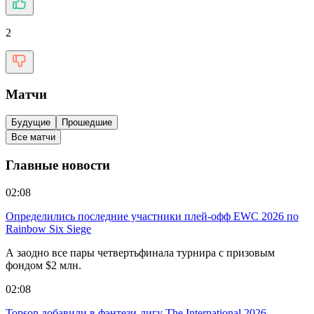
2
Матчи
Будущие
Прошедшие
Все матчи
Главные новости
02:08
Определились последние участники плей-офф EWC 2026 по
Rainbow Six Siege
А заодно все пары четвертьфинала турнира с призовым
фондом $2 млн.
02:08
Topson добавили в фэнтези-лигу The International 2026