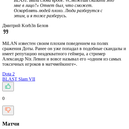
BLAST. Были слова вроде: «Сможешь сказать это
мне в лицо?» Ответ был, что сможет.
Оскорблять людей плохо. Люди разберутся с
этим, и я тоже разберусь.
Дмитрий Korb3n Белов
MiLAN известен своим плохим поведением на полях
сражения Доты. Ранее он уже попадал в подобные скандалы и
имеет репутацию неадекватного геймера, а стример
Александр Nix Левин и вовсе называл его «одним из самых
токсичных игроков в матчмейкинге».
Dota 2
BLAST Slam VII
0
Матчи