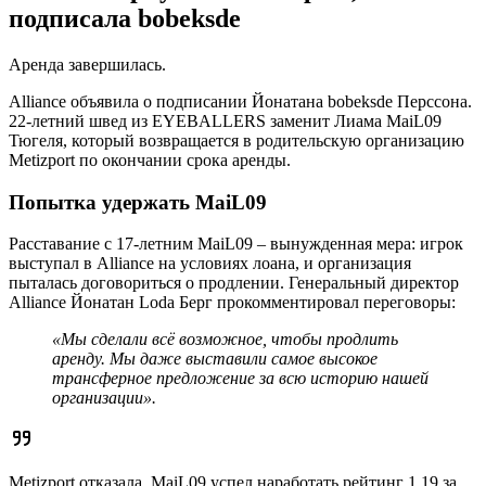
подписала bobeksde
Аренда завершилась.
Alliance объявила о подписании Йонатана bobeksde Перссона.
22-летний швед из EYEBALLERS заменит Лиама MaiL09
Тюгеля, который возвращается в родительскую организацию
Metizport по окончании срока аренды.
Попытка удержать MaiL09
Расставание с 17-летним MaiL09 – вынужденная мера: игрок
выступал в Alliance на условиях лоана, и организация
пыталась договориться о продлении. Генеральный директор
Alliance Йонатан Loda Берг прокомментировал переговоры:
«Мы сделали всё возможное, чтобы продлить
аренду. Мы даже выставили самое высокое
трансферное предложение за всю историю нашей
организации».
Metizport отказала. MaiL09 успел наработать рейтинг 1.19 за