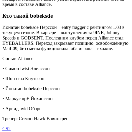
время в составе Alliance.
Кто такой bobeksde
Йонатан bobeksde Перссон – entry fragger с рейтингом 1.03 в
текущем сезоне. В карьере – выступления за 9INE, Johnny
Speeds и GODSENT. Последним клубом перед Alliance стал
EYEBALLERS. Переход закрывает позицию, освобождённую
MaiL09, без смены функционала: оба игрока – вхожие.
Состав Alliance
• Симон twist Элиассон
• Шон eraa Кнутссон
• Йонатан bobeksde Перссон
• Маркус upE Йоханссон
• Арвид avid Обэрг
Тренер: Симон Hawk Вэвингрен
CS2