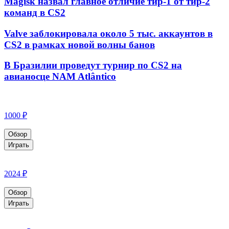
Magisk назвал главное отличие тир-1 от тир-2
команд в CS2
Valve заблокировала около 5 тыс. аккаунтов в
CS2 в рамках новой волны банов
В Бразилии проведут турнир по CS2 на
авианосце NAM Atlântico
1000 ₽
Обзор
Играть
2024 ₽
Обзор
Играть