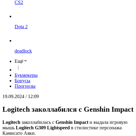
CS2
Dota 2
deadlock
Ещё
Букмекеры
Бонусы
Прогнозы
19.09.2024 / 12:09
Logitech заколлабился с Genshin Impact
Logitech
заколлабилась с
Genshin Impact
и выдала игровую
мышь
Logitech G309 Lightspeed
в стилистике персонажа
Камисато Аяки.