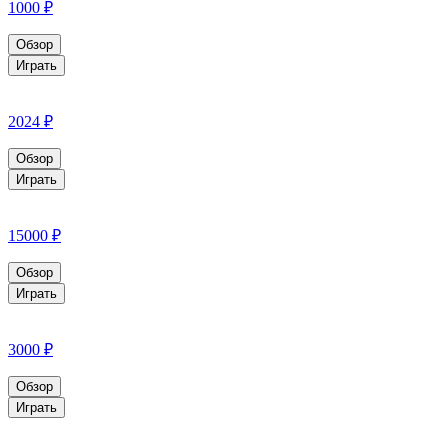
1000 ₽
Обзор
Играть
2024 ₽
Обзор
Играть
15000 ₽
Обзор
Играть
3000 ₽
Обзор
Играть