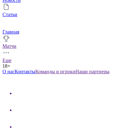
Новости
Статьи
Главная
Матчи
Еще
18+
О нас
Контакты
Команды и игроки
Наши партнеры