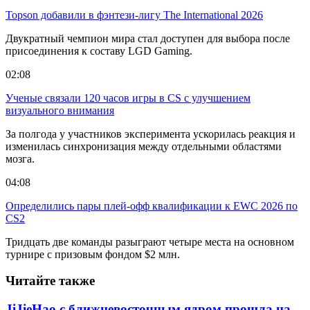
Topson добавили в фэнтези-лигу The International 2026
Двукратный чемпион мира стал доступен для выбора после
присоединения к составу LGD Gaming.
02:08
Ученые связали 120 часов игры в CS с улучшением
визуального внимания
За полгода у участников эксперимента ускорилась реакция и
изменилась синхронизация между отдельными областями
мозга.
04:08
Определились пары плей-офф квалификации к EWC 2026 по
CS2
Тридцать две команды разыграют четыре места на основном
турнире с призовым фондом $2 млн.
Читайте также
JiJieHao с ближневосточным ядром прошла на