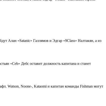
йдут Алан «Satanic» Галлямов и Эдгар «9Class» Налтакян, а из
стьян «Ceb» Дебс оставит должность капитана и станет
афл. Watson, Noone-, Kataomi и капитан команды Fishman могут