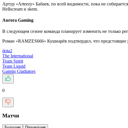
Артур «Arteezy» Бабаев, по всей видимости, пока не собираетс
Hellscream и skem.
Aurora Gaming
В следующем сезоне команда планирует изменить не только реги
Роман «RAMZES666» Кушнарёв подтвердил, что предстоящие ре
dota2
The International
Team Spirit
Team Liquid
Gaimin Gladiators
0
Матчи
Будущие
Прошедшие