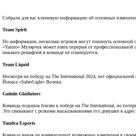
Собрали для вас ключевую информацию об основных изменениях
Team Spirit
По информации, несколько игроков могут покинуть основной с
«Yatoro» Мулярчук может взять перерыв от профессиональной 
никаких решафлов в команде не планируется.
Team Liquid
Несмотря на победу на The International 2024, нет официально
Йонаса «SaberLight» Волека.
Gaimin Gladiators
Команда подошла близко к победе на The International, но поте
Это связывают с резкими высказываниями его девушки в адрес
Tundra Esports
Команда никак не комментирует возможные изменения в своем 