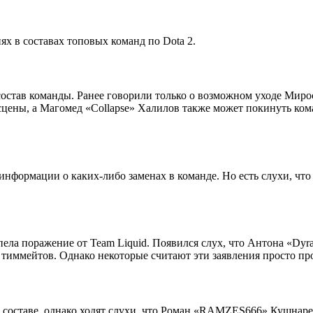
 в составах топовых команд по Dota 2.
остав команды. Ранее говорили только о возможном уходе Мирос
сцены, а Магомед «Collapse» Халилов также может покинуть ком
й информации о каких-либо заменах в команде. Но есть слухи, чт
рпела поражение от Team Liquid. Появился слух, что Антона «Dyr
 тиммейтов. Однако некоторые считают эти заявления просто пр
составе, однако ходят слухи, что Роман «RAMZES666» Кушнарев 