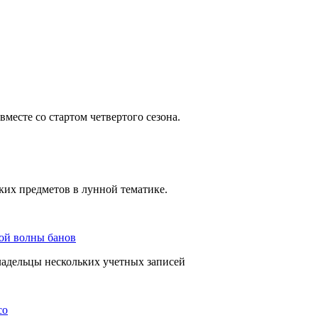
месте со стартом четвертого сезона.
ских предметов в лунной тематике.
вой волны банов
ладельцы нескольких учетных записей
co