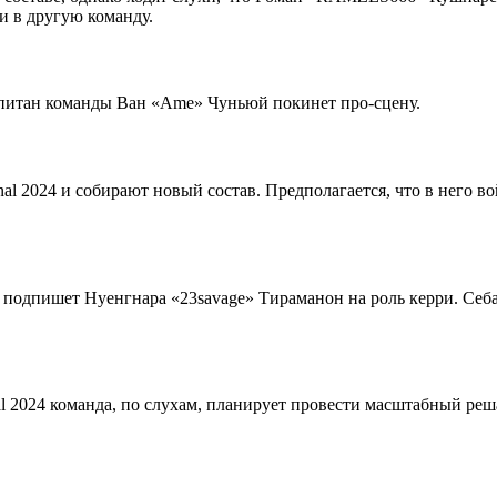
и в другую команду.
апитан команды Ван «Ame» Чуньюй покинет про-сцену.
nal 2024 и собирают новый состав. Предполагается, что в него во
е подпишет Нуенгнара «23savage» Тираманон на роль керри. Себа
al 2024 команда, по слухам, планирует провести масштабный реш