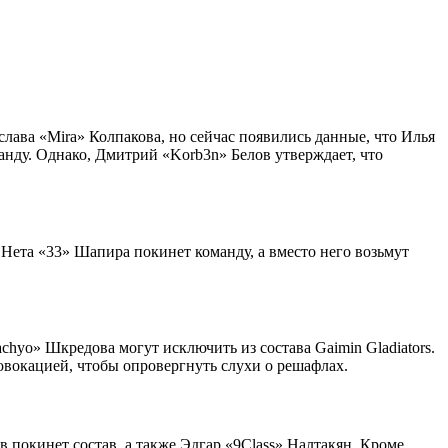
лава «Mira» Колпакова, но сейчас появились данные, что Илья
анду. Однако, Дмитрий «Korb3n» Белов утверждает, что
о Нета «33» Шапира покинет команду, а вместо него возьмут
achyo» Шкредова могут исключить из состава Gaimin Gladiators.
овокацией, чтобы опровергнуть слухи о решафлах.
покинет состав, а также Эдгар «9Class» Налтакян. Кроме