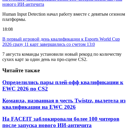
нового ИИ-античита
Human Input Detection начал работу вместе с девятым сезоном
платформы.
18:08
В первый игровой день квалификации к Esports World Cup
2026 сразу 11 карт завершились со счетом 13:0
7 августа команды установили новый рекорд по количеству
сухих карт за один день на про-сцене CS2.
Читайте также
Определились пары плей-офф квалификации к
EWC 2026 по CS2
Команда, названная в честь Twistzz, вылетела из
квалификации на EWC 2026
На FACEIT заблокировали более 100 читеров
после запуска нового ИИ-античита