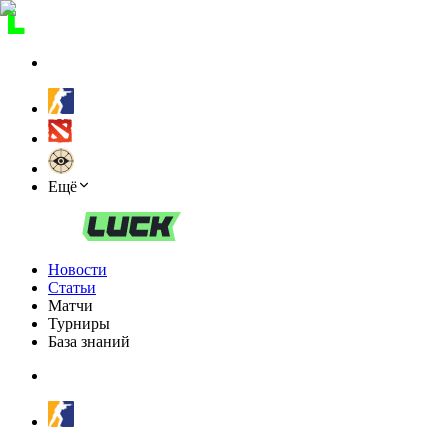
Ещё
Новости
Статьи
Матчи
Турниры
База знаний