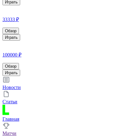
Играть
33333 ₽
Обзор
Играть
100000 ₽
Обзор
Играть
Новости
Статьи
Главная
Матчи