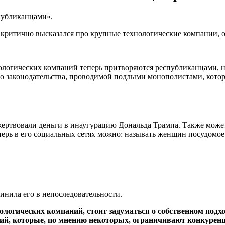
публиканцами».
критично высказался про крупные технологические компании, 
ологических компаний теперь притворяются республиканцами, н
о законодательства, проводимой подлыми монополистами, кото
жертвовали деньги в инаугурацию Дональда Трампа. Также може
еперь в его социальных сетях можно: называть женщин посудомо
винила его в непоследовательности.
огических компаний, стоит задуматься о собственном подхо
ий, которые, по мнению некоторых, ограничивают конкуренц