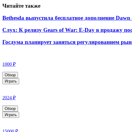
Читайте также
Bethesda выпустила бесплатное дополнение Dawn 
Слух: К релизу Gears of War: E-Day в продажу п
Госдума планирует заняться регулированием рын
1000 ₽
Обзор
Играть
2024 ₽
Обзор
Играть
15000 ₽