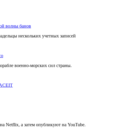
вой волны банов
ладельцы нескольких учетных записей
co
орабле военно-морских сил страны.
FACEIT
а Netflix, а затем опубликуют на YouTube.