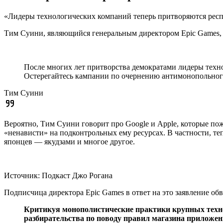
«Лидеры технологических компаний теперь притворяются рес
Тим Суини, являющийся генеральным директором Epic Games, 
После многих лет притворства демократами лидеры техн
Остерегайтесь кампании по очернению антимонопольног
Тим Суини
Вероятно, Тим Суини говорит про Google и Apple, которые по
«ненависти» на подконтрольных ему ресурсах. В частности, т
японцев — якудзами и многое другое.
Источник: Подкаст Джо Рогана
Подписчица директора Epic Games в ответ на это заявление об
Критикуя монополистические практики крупных технол
разбирательства по поводу правил магазина приложен