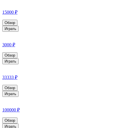
15000 ₽
Обзор
Играть
3000 ₽
Обзор
Играть
33333 ₽
Обзор
Играть
100000 ₽
Обзор
Играть