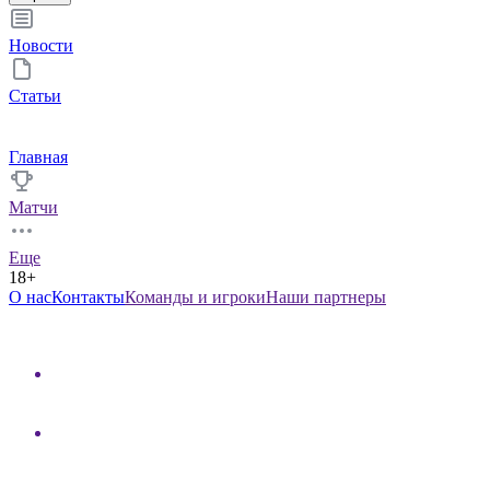
Новости
Статьи
Главная
Матчи
Еще
18+
О нас
Контакты
Команды и игроки
Наши партнеры