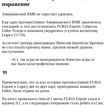
поражение
Американский RMR не перестает удивлять.
Еще одно противостояние Американского RMR закончилось
сенсацией, в этот раз отличились FURIA Esports. Габриэль
Fallen Толедо и компания умудрились уступить коллективу
Legacy (17:19).
Ассистент тренера проигравших Вячеслав Innersh1ne Бритвин
не стал искать причину вовне, признав низкий уровень
выступления:
«0-1, так игры не выигрываются. Качество игры от
нас было катастрофически низким»
Примечательно, что за всю историю противостояний FURIA
Esports и Legacy две из двух карт, проигранных командой
Fallen, были отданы на допах.
По итогу провального best-of-1 матча FURIA Esports упала в
корзину 0:1, а ее следующим соперником стали ребята из Case.