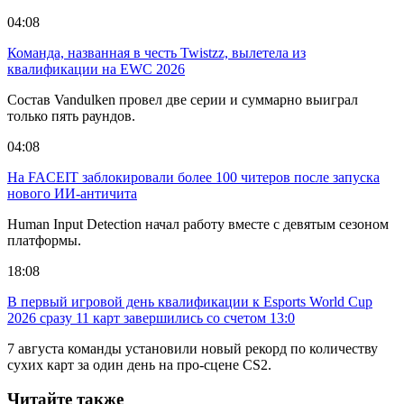
04:08
Команда, названная в честь Twistzz, вылетела из
квалификации на EWC 2026
Состав Vandulken провел две серии и суммарно выиграл
только пять раундов.
04:08
На FACEIT заблокировали более 100 читеров после запуска
нового ИИ-античита
Human Input Detection начал работу вместе с девятым сезоном
платформы.
18:08
В первый игровой день квалификации к Esports World Cup
2026 сразу 11 карт завершились со счетом 13:0
7 августа команды установили новый рекорд по количеству
сухих карт за один день на про-сцене CS2.
Читайте также