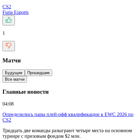
CS2
Furia Esports
1
Матчи
Будущие
Прошедшие
Все матчи
Главные новости
04:08
Определились пары плей-офф квалификации к EWC 2026 по
CS2
Тридцать две команды разыграют четыре места на основном
турнире с призовым фондом $2 млн.