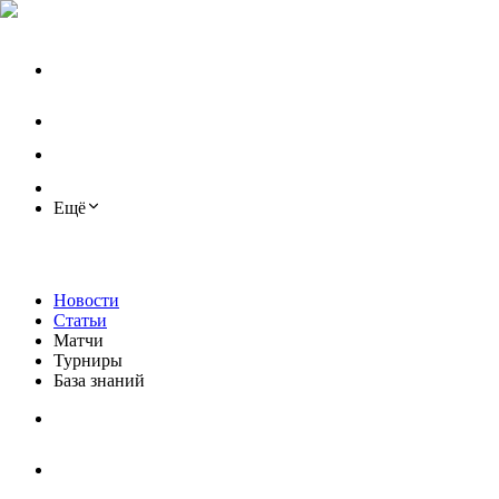
Ещё
Новости
Статьи
Матчи
Турниры
База знаний