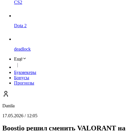
CS2
Dota 2
deadlock
Ещё
Букмекеры
Бонусы
Прогнозы
Danila
17.05.2026 / 12:05
Boostio решил сменить VALORANT на