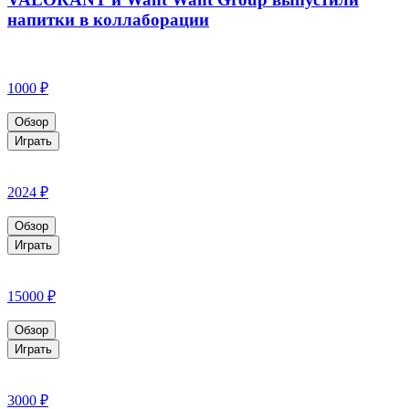
напитки в коллаборации
1000 ₽
Обзор
Играть
2024 ₽
Обзор
Играть
15000 ₽
Обзор
Играть
3000 ₽