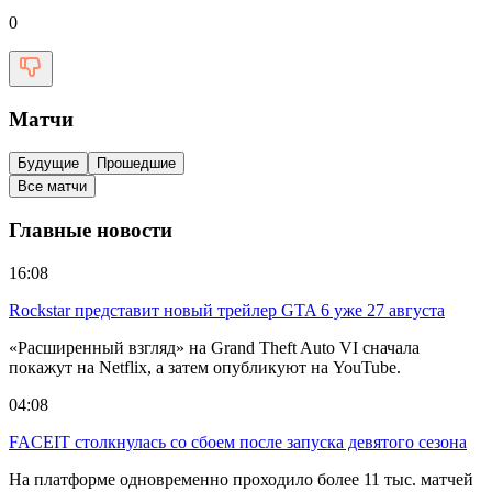
0
Матчи
Будущие
Прошедшие
Все матчи
Главные новости
16:08
Rockstar представит новый трейлер GTA 6 уже 27 августа
«Расширенный взгляд» на Grand Theft Auto VI сначала
покажут на Netflix, а затем опубликуют на YouTube.
04:08
FACEIT столкнулась со сбоем после запуска девятого сезона
На платформе одновременно проходило более 11 тыс. матчей